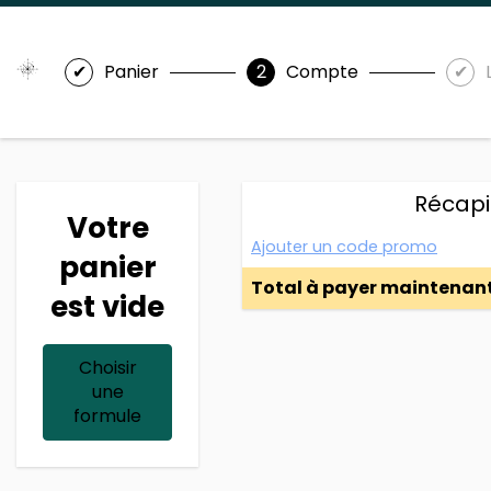
Panier
Compte
Récapit
Votre
Ajouter un code promo
panier
Total à payer maintenan
est vide
Choisir
une
formule