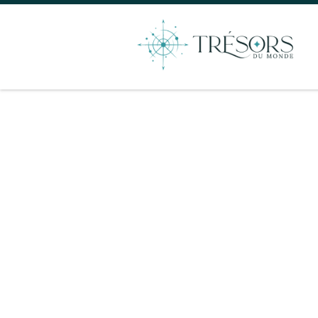
📦
C'est quoi, la box Trésors du Mond
Il s'agit d'un
coffret surprise rempli d
nouveau pays est mis à l'honneur ! Plus
commencer à voyager avec nous
🌏