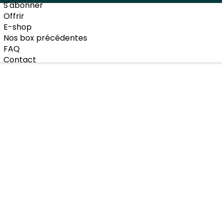
S'abonner
Offrir
E-shop
Nos box précédentes
FAQ
Contact
e ?
'authentiques produits du monde
,
reçu chaque mois
ch
ieurs formules d'abonnement sont disponibles pour recevo