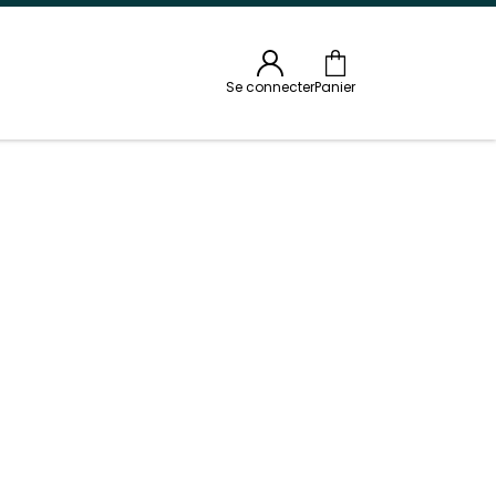
Se connecter
Panier
ez toi ou en point relais. Chaque mois, un
ir ta box Trésors du Monde et